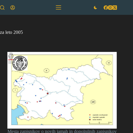
Skip
to
content
za leto 2005
Mesta zapisnikov o novih jamah in dopolnilnih zapisnikov