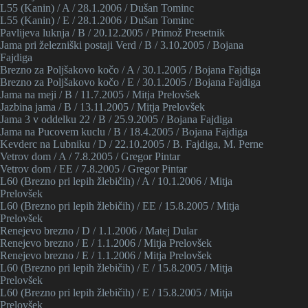
L55 (Kanin) / A / 28.1.2006 / Dušan Tominc
L55 (Kanin) / E / 28.1.2006 / Dušan Tominc
Pavlijeva luknja / B / 20.12.2005 / Primož Presetnik
Jama pri železniški postaji Verd / B / 3.10.2005 / Bojana
Fajdiga
Brezno za Poljšakovo kočo / A / 30.1.2005 / Bojana Fajdiga
Brezno za Poljšakovo kočo / E / 30.1.2005 / Bojana Fajdiga
Jama na meji / B / 11.7.2005 / Mitja Prelovšek
Jazbina jama / B / 13.11.2005 / Mitja Prelovšek
Jama 3 v oddelku 22 / B / 25.9.2005 / Bojana Fajdiga
Jama na Pucovem kuclu / B / 18.4.2005 / Bojana Fajdiga
Kevderc na Lubniku / D / 22.10.2005 / B. Fajdiga, M. Perne
Vetrov dom / A / 7.8.2005 / Gregor Pintar
Vetrov dom / EE / 7.8.2005 / Gregor Pintar
L60 (Brezno pri lepih žlebičih) / A / 10.1.2006 / Mitja
Prelovšek
L60 (Brezno pri lepih žlebičih) / EE / 15.8.2005 / Mitja
Prelovšek
Renejevo brezno / D / 1.1.2006 / Matej Dular
Renejevo brezno / E / 1.1.2006 / Mitja Prelovšek
Renejevo brezno / E / 1.1.2006 / Mitja Prelovšek
L60 (Brezno pri lepih žlebičih) / E / 15.8.2005 / Mitja
Prelovšek
L60 (Brezno pri lepih žlebičih) / E / 15.8.2005 / Mitja
Prelovšek