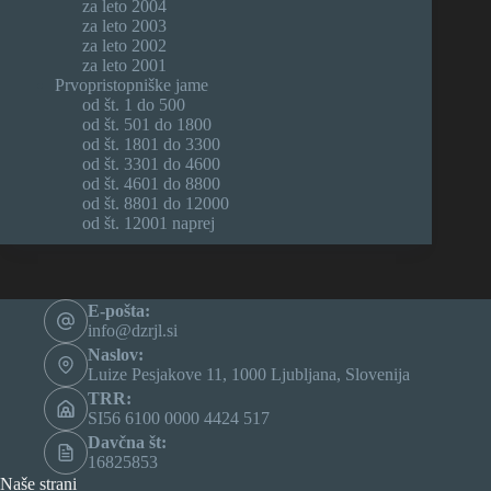
za leto 2004
za leto 2003
za leto 2002
za leto 2001
Prvopristopniške jame
od št. 1 do 500
od št. 501 do 1800
od št. 1801 do 3300
od št. 3301 do 4600
od št. 4601 do 8800
od št. 8801 do 12000
od št. 12001 naprej
E-pošta:
info@dzrjl.si
Naslov:
Luize Pesjakove 11, 1000 Ljubljana, Slovenija
TRR:
SI56 6100 0000 4424 517
Davčna št:
16825853
Naše strani