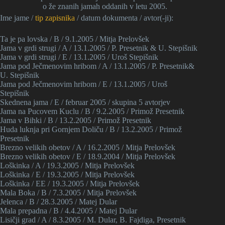
o že znanih jamah oddanih v letu 2005.
Ime jame /
tip zapisnika
/ datum dokumenta / avtor(-ji):
Ta je pa lovska / B / 9.1.2005 / Mitja Prelovšek
Jama v grdi strugi / A / 13.1.2005 / P. Presetnik & U. Stepišnik
Jama v grdi strugi / E / 13.1.2005 / Uroš Stepišnik
Jama pod Ječmenovim hribom / A / 13.1.2005 / P. Presetnik&
U. Stepišnik
Jama pod Ječmenovim hribom / E / 13.1.2005 / Uroš
Stepišnik
Skednena jama / E / februar 2005 / skupina 5 avtorjev
Jama na Pucovem Kuclu / B / 9.2.2005 / Primož Presetnik
Jama v Bihki / B / 13.2.2005 / Primož Presetnik
Huda luknja pri Gornjem Doliču / B / 13.2.2005 / Primož
Presetnik
Brezno velikih obetov / A / 16.2.2005 / Mitja Prelovšek
Brezno velikih obetov / E / 18.9.2004 / Mitja Prelovšek
Loškinka / A / 19.3.2005 / Mitja Prelovšek
Loškinka / E / 19.3.2005 / Mitja Prelovšek
Loškinka / EE / 19.3.2005 / Mitja Prelovšek
Mala Boka / B / 7.3.2005 / Mitja Prelovšek
Jelenca / B / 28.3.2005 / Matej Dular
Mala prepadna / B / 4.4.2005 / Matej Dular
Lisičji grad / A / 8.3.2005 / M. Dular, B. Fajdiga, Presetnik