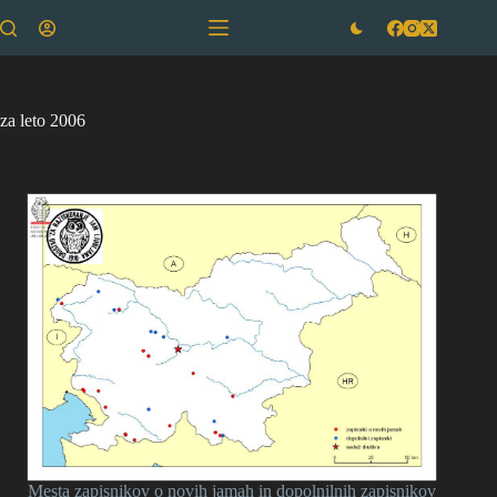
Skip
to
content
za leto 2006
Mesta zapisnikov o novih jamah in dopolnilnih zapisnikov