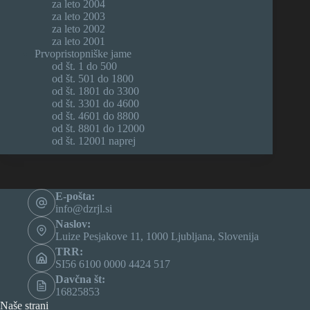
za leto 2004
za leto 2003
za leto 2002
za leto 2001
Prvopristopniške jame
od št. 1 do 500
od št. 501 do 1800
od št. 1801 do 3300
od št. 3301 do 4600
od št. 4601 do 8800
od št. 8801 do 12000
od št. 12001 naprej
E-pošta:
info@dzrjl.si
Naslov:
Luize Pesjakove 11, 1000 Ljubljana, Slovenija
TRR:
SI56 6100 0000 4424 517
Davčna št:
16825853
Naše strani