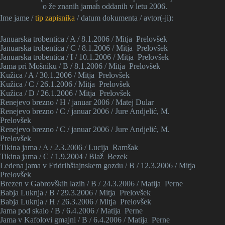
o že znanih jamah oddanih v letu 2006.
Ime jame /
tip zapisnika
/ datum dokumenta / avtor(-ji):
Januarska trobentica / A / 8.1.2006 / Mitja Prelovšek
Januarska trobentica / C / 8.1.2006 / Mitja Prelovšek
Januarska trobentica / I / 10.1.2006 / Mitja Prelovšek
Jama pri Mošniku / B / 8.1.2006 / Mitja Prelovšek
Kužica / A / 30.1.2006 / Mitja Prelovšek
Kužica / C / 26.1.2006 / Mitja Prelovšek
Kužica / D / 26.1.2006 / Mitja Prelovšek
Renejevo brezno / H / januar 2006 / Matej Dular
Renejevo brezno / C / januar 2006 / Jure Andjelić, M.
Prelovšek
Renejevo brezno / C / januar 2006 / Jure Andjelić, M.
Prelovšek
Tikina jama / A / 2.3.2006 / Lucija Ramšak
Tikina jama / C / 1.9.2004 / Blaž Bezek
Ledena jama v Fridrihštajnskem gozdu / B / 12.3.2006 / Mitja
Prelovšek
Brezen v Gabrovških lazih / B / 24.3.2006 / Matija Perne
Babja Luknja / B / 29.3.2006 / Mitja Prelovšek
Babja Luknja / H / 26.3.2006 / Mitja Prelovšek
Jama pod skalo / B / 6.4.2006 / Matija Perne
Jama v Kafolovi gmajni / B / 6.4.2006 / Matija Perne