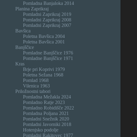
Pomladna Banjaloka 2014
Planina Zaprikraj
Pomladni Zaprikraj 2019
Pomladni Zaprikraj 2008
Pomladni Zaprikraj 2007
Bavšica
Poletna Bavšica 2004
Poletna Bavšica 2001
Banjščice
Pomladne Banjščice 1976
Pomladne Banjščice 1971
Kras
Brje pri Koprivi 1979
Poletna Sežana 1968
Pomlad 1968
Vilenica 1963
Priložnostni tabori
Pomladna Mežakla 2024
Pomladno Ratje 2023
Pomladno Robidišče 2022
Pomladna Poljana 2021
Pomladni Snežnik 2020
Pomladni Javorniki 2018
Hotenjsko podolje
Pomladni Rakitovec 1977