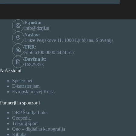
E-pošta:
info@dzrjl.si
Naslov:
Luize Pesjakove 11, 1000 Ljubljana, Slovenija
TRR:
SI56 6100 0000 4424 517
Davčna št:
16825853
Naše strani
Speleo.net
E-kataster jam
Evropski muzej Krasa
Partnerji in sponzorji
DRP Škoflja Loka
Geopedia
Treking šport
Quo – digitalna kartografija
Kibuba