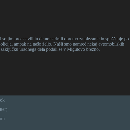
 so jim predstavili in demonstrirali opremo za plezanje in spuščanje po
lo policija, ampak na našo željo. Našli smo namreč nekaj avtomobilskih
po zaključku uradnega dela podali še v Migutovo brezno.
ook
ter)
ram