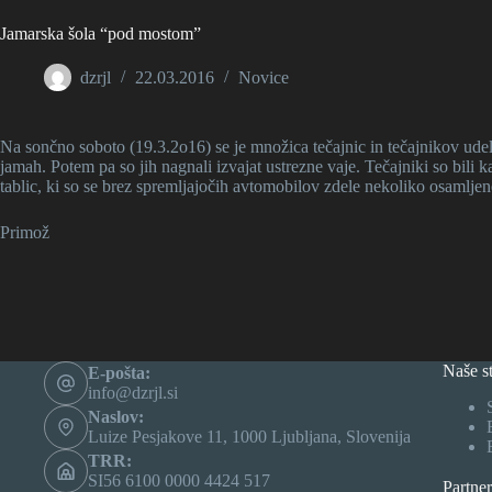
Jamarska šola “pod mostom”
dzrjl
22.03.2016
Novice
Na sončno soboto (19.3.2o16) se je množica tečajnic in tečajnikov udele
jamah. Potem pa so jih nagnali izvajat ustrezne vaje. Tečajniki so bili 
tablic, ki so se brez spremljajočih avtomobilov zdele nekoliko osamljen
Primož
Naše st
E-pošta:
info@dzrjl.si
Naslov:
Luize Pesjakove 11, 1000 Ljubljana, Slovenija
TRR:
SI56 6100 0000 4424 517
Partner