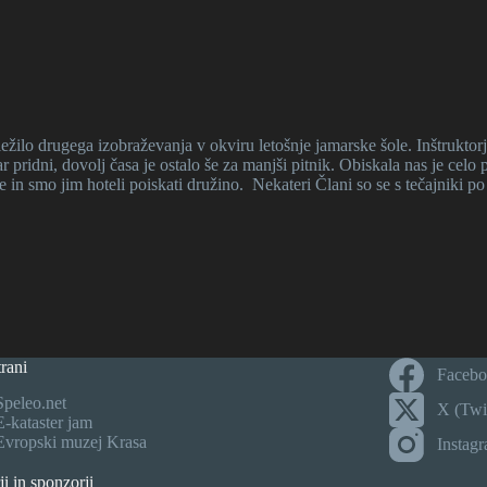
žilo drugega izobraževanja v okviru letošnje jamarske šole. Inštruktorji
kar pridni, dovolj časa je ostalo še za manjši pitnik. Obiskala nas je ce
e in smo jim hoteli poiskati družino. Nekateri Člani so se s tečajniki 
rani
Faceb
Speleo.net
X (Twit
E-kataster jam
Evropski muzej Krasa
Instag
ji in sponzorji