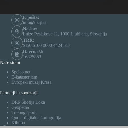
E-pošta:
info@dzrjl.si
Naslov:
Luize Pesjakove 11, 1000 Ljubljana, Slovenija
TRR:
SI56 6100 0000 4424 517
Davčna št:
16825853
Naše strani
Speleo.net
E-kataster jam
Evropski muzej Krasa
Partnerji in sponzorji
DRP Škoflja Loka
Geopedia
Treking šport
Quo – digitalna kartografija
Kibuba