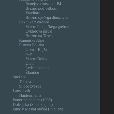
Renejevo brezno – P4
Brezno pod velbom
Vandima
Brezno spečega dinozavra
Pokljuka z okolico
Sistem Pokljuškega grebena
Evklidova piščal
Brezno na Toscu
Kamniške Alpe
Planina Poljana
Grvn – Rajža
4–P
Sistem Dolov
Dlvn
Ledeni netopir
Žlambor
Snežnik
Tri srca
Sijoče zvezde
Lanski vrh
Najdena jama
Ponor polne lune (1995)
Dolenjska (Suha krajina)
Jame v Mestni občini Ljubljana