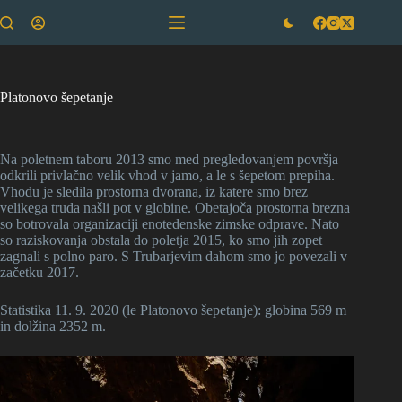
Skip
to
content
Platonovo šepetanje
Na poletnem taboru 2013 smo med pregledovanjem površja
odkrili privlačno velik vhod v jamo, a le s šepetom prepiha.
Vhodu je sledila prostorna dvorana, iz katere smo brez
velikega truda našli pot v globine. Obetajoča prostorna brezna
so botrovala organizaciji enotedenske zimske odprave. Nato
so raziskovanja obstala do poletja 2015, ko smo jih zopet
zagnali s polno paro. S Trubarjevim dahom smo jo povezali v
začetku 2017.
Statistika 11. 9. 2020 (le Platonovo šepetanje): globina 569 m
in dolžina 2352 m.