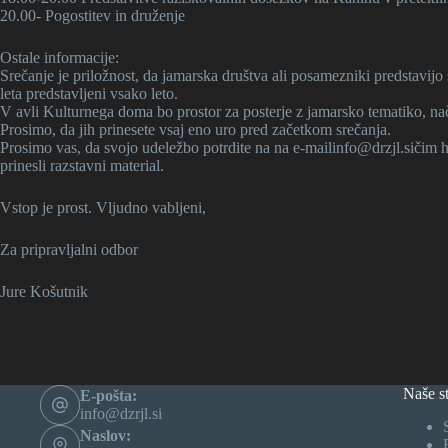
20.00- Pogostitev in druženje
Ostale informacije:
Srečanje je priložnost, da jamarska društva ali posamezniki predstavijo
leta predstavljeni vsako leto.
V avli Kulturnega doma bo prostor za posterje z jamarsko tematiko, načr
Prosimo, da jih prinesete vsaj eno uro pred začetkom srečanja.
Prosimo vas, da svojo udeležbo potrdite na na
e-mailinfo@drzjl.si
čim h
prinesli razstavni material.
Vstop je prost. Vljudno vabljeni,
Za pripravljalni odbor
Jure Košutnik
Naše st
E-pošta:
info@dzrjl.si
Naslov: