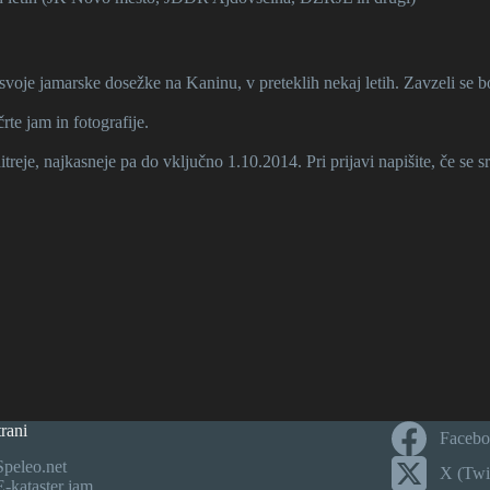
 svoje jamarske dosežke na Kaninu, v preteklih nekaj letih. Zavzeli se 
te jam in fotografije.
itreje, najkasneje pa do vključno 1.10.2014. Pri prijavi napišite, če se s
rani
Faceb
Speleo.net
X (Twit
E-kataster jam