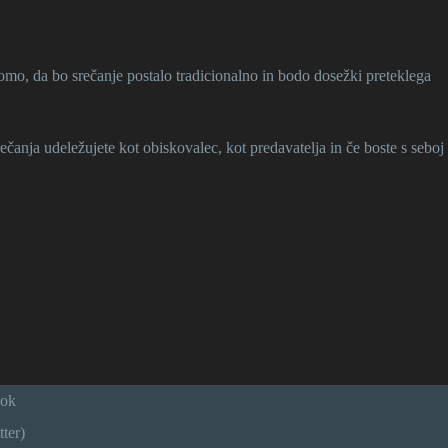
bomo, da bo srečanje postalo tradicionalno in bodo dosežki preteklega
rečanja udeležujete kot obiskovalec, kot predavatelja in če boste s seboj
ook
ter)