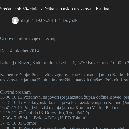
Srečanje ob 50-letnici začetka jamarskih raziskovanj Kanina
dzrjl
19.09.2014
Dogodki
Osnovne informacije o srečanju
Dan: 4. oktober 2014
Lokacija: Bovec, Kulturni dom, Ledina 6, 5230 Bovec, med 16.00 in 
Namen srečanja: Predstavitev zgodovine raziskovanja jam na Kaninu loka
raziskovanje jam na Kaninu in dosežki jamarskih društev. Pobudnik sr
Okvirni program:
16.00-16.15 Pozdravni nagovori (organizator, župan občine Bovec, pr
16.15-16.45 Visokogorski kras in prva leta raziskovanja na Kaninu (Ju
16.45-17.15 Pregled raziskovanja jam na Kaninu (Marina Pintar)
17.15-17.30 Čehi II (JK Borovnica, Tone Palčič)
17.30-17.45 Mala Boka – BC4 (JS PD Tolmin)
17.45-18.00 Odmor
18.00-20.00 Predstavitve raziskovalnih dosežkov na Kaninu v pretekl