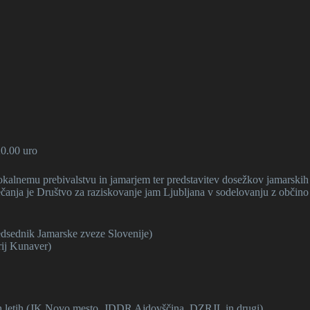
20.00 uro
lnemu prebivalstvu in jamarjem ter predstavitev dosežkov jamarskih dru
ečanja je Društvo za raziskovanje jam Ljubljana v sodelovanju z občin
edsednik Jamarske zveze Slovenije)
rij Kunaver)
ih letih (JK Novo mesto, JDDR Ajdovščina, DZRJL in drugi)