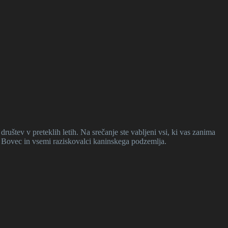
štev v preteklih letih. Na srečanje ste vabljeni vsi, ki vas zanima
o Bovec in vsemi raziskovalci kaninskega podzemlja.