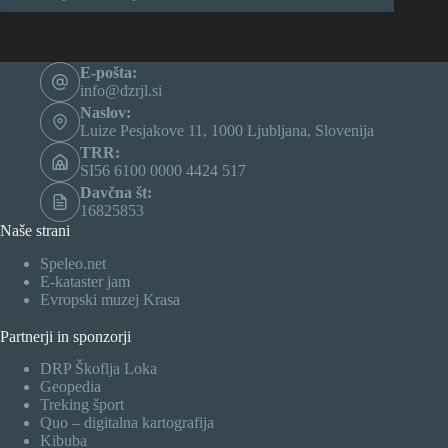
E-pošta:
info@dzrjl.si
Naslov:
Luize Pesjakove 11, 1000 Ljubljana, Slovenija
TRR:
SI56 6100 0000 4424 517
Davčna št:
16825853
Naše strani
Speleo.net
E-kataster jam
Evropski muzej Krasa
Partnerji in sponzorji
DRP Škoflja Loka
Geopedia
Treking šport
Quo – digitalna kartografija
Kibuba