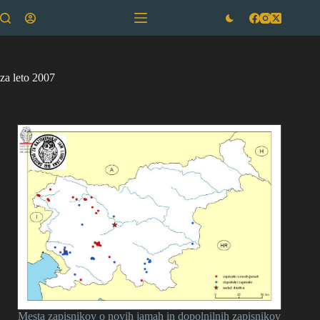
Skip
to
content
za leto 2007
Mesta zapisnikov o novih jamah in dopolnilnih zapisnikov