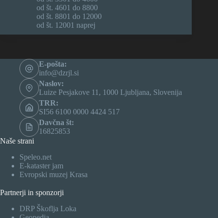
od št. 4601 do 8800
od št. 8801 do 12000
od št. 12001 naprej
E-pošta:
info@dzrjl.si
Naslov:
Luize Pesjakove 11, 1000 Ljubljana, Slovenija
TRR:
SI56 6100 0000 4424 517
Davčna št:
16825853
Naše strani
Speleo.net
E-kataster jam
Evropski muzej Krasa
Partnerji in sponzorji
DRP Škoflja Loka
Geopedia