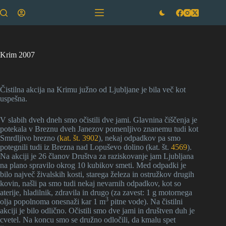
Skip
to
content
Krim 2007
Čistilna akcija na Krimu južno od Ljubljane je bila več kot
uspešna.
V slabih dveh dneh smo očistili dve jami. Glavnina čiščenja je
potekala v Breznu dveh Janezov pomenljivo znanemu tudi kot
Smrdljivo brezno (
kat. št. 3902
), nekaj odpadkov pa smo
potegnili tudi iz Brezna nad Lopuševo dolino (kat. št.
4569
).
Na akciji je 26 članov Društva za raziskovanje jam Ljubljana
na plano spravilo okrog 10 kubikov smeti. Med odpadki je
bilo največ živalskih kosti, starega železa in ostružkov drugih
kovin, našli pa smo tudi nekaj nevarnih odpadkov, kot so
aterije, hladilnik, zdravila in drugo (za zavest: 1 g motornega
3
olja popolnoma onesnaži kar 1 m
pitne vode). Na čistilni
akciji je bilo odlično. Očistili smo dve jami in društven duh je
cvetel. Na koncu smo se družno odločili, da kmalu spet