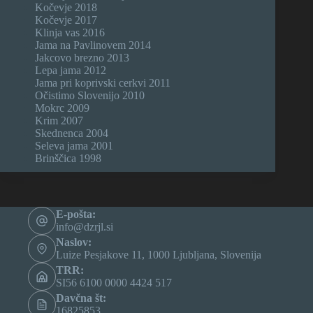
Kočevje 2018
Kočevje 2017
Klinja vas 2016
Jama na Pavlinovem 2014
Jakcovo brezno 2013
Lepa jama 2012
Jama pri koprivski cerkvi 2011
Očistimo Slovenijo 2010
Mokrc 2009
Krim 2007
Skednenca 2004
Seleva jama 2001
Brinščica 1998
E-pošta:
info@dzrjl.si
Naslov:
Luize Pesjakove 11, 1000 Ljubljana, Slovenija
TRR:
SI56 6100 0000 4424 517
Davčna št:
16825853