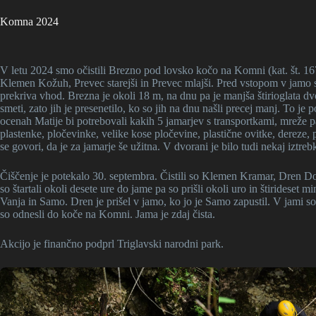
Komna 2024
V letu 2024 smo očistili Brezno pod lovsko kočo na Komni (kat. št. 1677
Klemen Kožuh, Prevec starejši in Prevec mlajši. Pred vstopom v jamo so 
prekriva vhod. Brezna je okoli 18 m, na dnu pa je manjša štirioglata dvo
smeti, zato jih je presenetilo, ko so jih na dnu našli precej manj. To je
ocenah Matije bi potrebovali kakih 5 jamarjev s transportkami, mreže pa
plastenke, pločevinke, velike kose pločevine, plastične ovitke, dereze, 
se govori, da je za jamarje še užitna. V dvorani je bilo tudi nekaj iztreb
Čiščenje je potekalo 30. septembra. Čistili so Klemen Kramar, Dren Do
so štartali okoli desete ure do jame pa so prišli okoli uro in štirideset m
Vanja in Samo. Dren je prišel v jamo, ko jo je Samo zapustil. V jami s
so odnesli do koče na Komni. Jama je zdaj čista.
Akcijo je finančno podprl Triglavski narodni park.