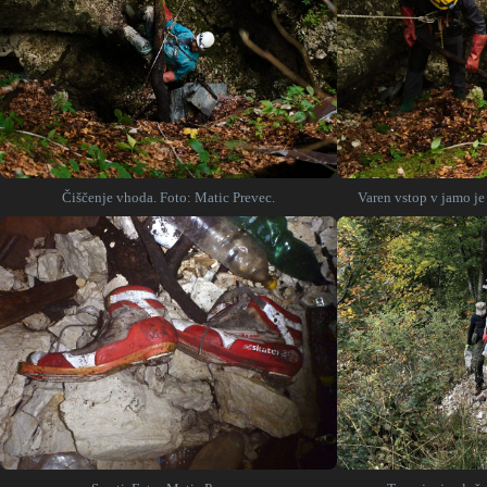
Čiščenje vhoda. Foto: Matic Prevec.
Varen vstop v jamo je