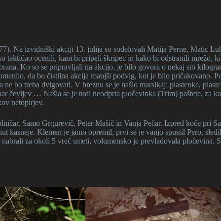
). Na izvidniški akciji 13. julija so sodelovali Matija Perne, Matic Lu
taktično ocenili, kam bi pripeli škripec in kako bi odstranili mrežo, ki
rana. Ko so se pripravljali na akcijo, je bilo govora o nekaj sto kilogr
 pomenilo, da bo čistilna akcija manjši podvig, kot je bilo pričakovano. P
 ne bo treba dvigovati. V breznu se je našlo marsikaj: plastenke, plast
par čevljev … Našla se je tudi neodprta pločevinka (Trim) paštete, za ka
kov netopirjev.
lničar, Samo Grgurevič, Peter Mašič in Vanja Pečar. Izpred koče pri Sa
inut kasneje. Klemen je jamo opremil, prvi se je vanjo spustil Pero, sledil
o nabrali za okoli 5 vreč smeti, volumensko je prevladovala pločevina. 