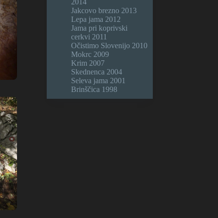
2014
Jakcovo brezno 2013
Lepa jama 2012
Jama pri koprivski
cerkvi 2011
Očistimo Slovenijo 2010
Mokrc 2009
Krim 2007
Skednenca 2004
Seleva jama 2001
Brinščica 1998