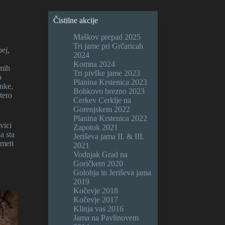
Čistilne akcije
Maškov prepad 2025
Tri jame pri Grčaricah
bej,
2024
Komna 2024
amih
Tri pivške jame 2023
o
Planina Krstenica 2023
enke,
Bohkovo brezno 2023
tero
Cerkev Cerklje na
Gorenjskem 2022
Planina Krstenica 2022
vici
Zapotok 2021
a sta
Jeriševa jama II. & III.
Smeti
2021
Vodnjak Grad na
Goričkem 2020
Golobja in Jeriševa jama
2019
Kočevje 2018
Kočevje 2017
Klinja vas 2016
Jama na Pavlinovem