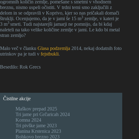
ogromnih količin zemlje, pomešane s smetmi v vhodnem
breznu, nismo uspeli očistiti. V trdni temi smo zaključili z
delom in se odpravili v Koprivo, kjer so nas pričakali domači
3
štruklji. Ocenjujemo, da je v jami še 15 m
zemlje, v kateri je
3
3 m
smeti. Tudi najstarejši jamarji ne pomnijo, da bi kdaj
naleteli na tako velike količine zemlje v jami. Le kdo bi metal
stran zemljo?
Malo več v članku
Glasa podzemlja
2014, nekaj dodatnih foto
utrinkov pa je tudi v
fejstbukli
.
Besedilo: Rok Grecs
Čistilne akcije
Maškov prepad 2025
Tri jame pri Grčaricah 2024
Komna 2024
Tri pivške jame 2023
Planina Krstenica 2023
Bohkovo brezno 2023