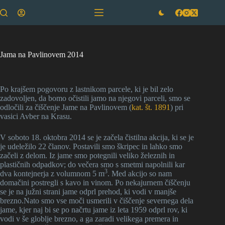
Skip
to
content
Jama na Pavlinovem 2014
Po krajšem pogovoru z lastnikom parcele, ki je bil zelo
zadovoljen, da bomo očistili jamo na njegovi parceli, smo se
odločili za čiščenje Jame na Pavlinovem (
kat. št. 1891
) pri
vasici Avber na Krasu.
V soboto 18. oktobra 2014 se je začela čistilna akcija, ki se je
je udeležilo 22 članov. Postavili smo škripec in lahko smo
začeli z delom. Iz jame smo potegnili veliko železnih in
plastičnih odpadkov; do večera smo s smetmi napolnili kar
3
dva kontejnerja z volumnom 5 m
. Med akcijo so nam
domačini postregli s kavo in vinom. Po nekajurnem čiščenju
se je na južni strani jame odprl prehod, ki vodi v manjše
brezno.Nato smo vse moči usmerili v čiščenje severnega dela
jame, kjer naj bi se po načrtu jame iz leta 1959 odprl rov, ki
vodi v še globlje brezno, a ga zaradi velikega premera in