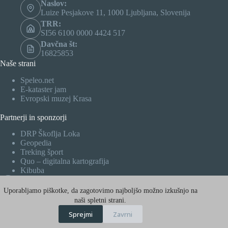
Naslov:
Luize Pesjakove 11, 1000 Ljubljana, Slovenija
TRR:
SI56 6100 0000 4424 517
Davčna št:
16825853
Naše strani
Speleo.net
E-kataster jam
Evropski muzej Krasa
Partnerji in sponzorji
DRP Škoflja Loka
Geopedia
Treking šport
Quo – digitalna kartografija
Kibuba
Facebook
Uporabljamo piškotke, da zagotovimo najboljšo možno izkušnjo na
X (Twitter)
naši spletni strani.
Sprejmi
Zavrni
Instagram